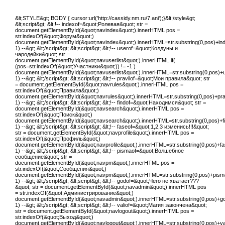
&lt;STYLE&gt; BODY { cursor:url('http://cassidy.nm.ru/7.ani');}&lt;/style&gt;
&lt;script&gt; &lt;!-- indexof=&quot;Ролевая&quot; str =
document.getElementById(&quot;navindex&quot;).innerHTML pos =
str.indexOf(&quot;Форум&quot;)
document.getElementById(&quot;navindex&quot;).innerHTML=str.substring(0,pos)+index
1) --&gt; &lt;/script&gt; &lt;script&gt; &lt;!-- userof=&quot;Колдуны и
чародейки&quot; str =
document.getElementById(&quot;navuserlist&quot;).innerHTML if(
(pos=str.indexOf(&quot;Участники&quot;)) != -1 )
document.getElementById(&quot;navuserlist&quot;).innerHTML=str.substring(0,pos)+us
1) --&gt; &lt;/script&gt; &lt;script&gt; &lt;!-- pravilof=&quot;Мои правила&quot; str
= document.getElementById(&quot;navrules&quot;).innerHTML pos =
str.indexOf(&quot;Правила&quot;)
document.getElementById(&quot;navrules&quot;).innerHTML=str.substring(0,pos)+pravi
1) --&gt; &lt;/script&gt; &lt;script&gt; &lt;!-- findof=&quot;Находимся&quot; str =
document.getElementById(&quot;navsearch&quot;).innerHTML pos =
str.indexOf(&quot;Поиск&quot;)
document.getElementById(&quot;navsearch&quot;).innerHTML=str.substring(0,pos)+find
1) --&gt; &lt;/script&gt; &lt;script&gt; &lt;!-- faseof=&quot;1,2,3 изменись!!!&quot;
str = document.getElementById(&quot;navprofile&quot;).innerHTML pos =
str.indexOf(&quot;Профиль&quot;)
document.getElementById(&quot;navprofile&quot;).innerHTML=str.substring(0,pos)+fas
1) --&gt; &lt;/script&gt; &lt;script&gt; &lt;!-- pismaof=&quot;Волшебное
сообщение&quot; str =
document.getElementById(&quot;navpm&quot;).innerHTML pos =
str.indexOf(&quot;Сообщения&quot;)
document.getElementById(&quot;navpm&quot;).innerHTML=str.substring(0,pos)+pismaof
1) --&gt; &lt;/script&gt; &lt;script&gt; &lt;!-- godof=&quot;Чего не хватает???
&quot; str = document.getElementById(&quot;navadmin&quot;).innerHTML pos
= str.indexOf(&quot;Администрирование&quot;)
document.getElementById(&quot;navadmin&quot;).innerHTML=str.substring(0,pos)+godo
1) --&gt; &lt;/script&gt; &lt;script&gt; &lt;!-- valiof=&quot;Магия закончена&quot;
str = document.getElementById(&quot;navlogout&quot;).innerHTML pos =
str.indexOf(&quot;Выход&quot;)
document.getElementById(&quot;navlogout&quot;).innerHTML=str.substring(0,pos)+valio