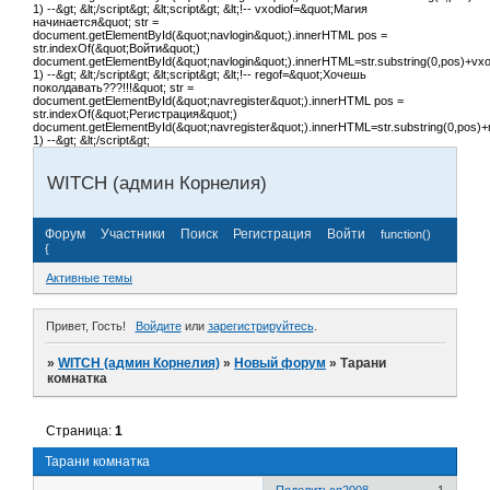
1) --&gt; &lt;/script&gt; &lt;script&gt; &lt;!-- vxodiof=&quot;Магия
начинается&quot; str =
document.getElementById(&quot;navlogin&quot;).innerHTML pos =
str.indexOf(&quot;Войти&quot;)
document.getElementById(&quot;navlogin&quot;).innerHTML=str.substring(0,pos)+vxodi
1) --&gt; &lt;/script&gt; &lt;script&gt; &lt;!-- regof=&quot;Хочешь
поколдавать???!!!&quot; str =
document.getElementById(&quot;navregister&quot;).innerHTML pos =
str.indexOf(&quot;Регистрация&quot;)
document.getElementById(&quot;navregister&quot;).innerHTML=str.substring(0,pos)+re
1) --&gt; &lt;/script&gt;
WITCH (админ Корнелия)
Форум
Участники
Поиск
Регистрация
Войти
function()
{
Активные темы
Привет, Гость!
Войдите
или
зарегистрируйтесь
.
»
WITCH (админ Корнелия)
»
Новый форум
»
Тарани
комнатка
Страница:
1
Тарани комнатка
Поделиться
2008-
1