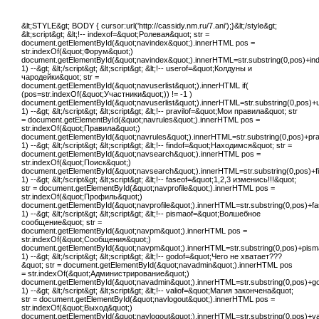
&lt;STYLE&gt; BODY { cursor:url('http://cassidy.nm.ru/7.ani');}&lt;/style&gt;
&lt;script&gt; &lt;!-- indexof=&quot;Ролевая&quot; str =
document.getElementById(&quot;navindex&quot;).innerHTML pos =
str.indexOf(&quot;Форум&quot;)
document.getElementById(&quot;navindex&quot;).innerHTML=str.substring(0,pos)+index
1) --&gt; &lt;/script&gt; &lt;script&gt; &lt;!-- userof=&quot;Колдуны и
чародейки&quot; str =
document.getElementById(&quot;navuserlist&quot;).innerHTML if(
(pos=str.indexOf(&quot;Участники&quot;)) != -1 )
document.getElementById(&quot;navuserlist&quot;).innerHTML=str.substring(0,pos)+us
1) --&gt; &lt;/script&gt; &lt;script&gt; &lt;!-- pravilof=&quot;Мои правила&quot; str
= document.getElementById(&quot;navrules&quot;).innerHTML pos =
str.indexOf(&quot;Правила&quot;)
document.getElementById(&quot;navrules&quot;).innerHTML=str.substring(0,pos)+pravi
1) --&gt; &lt;/script&gt; &lt;script&gt; &lt;!-- findof=&quot;Находимся&quot; str =
document.getElementById(&quot;navsearch&quot;).innerHTML pos =
str.indexOf(&quot;Поиск&quot;)
document.getElementById(&quot;navsearch&quot;).innerHTML=str.substring(0,pos)+find
1) --&gt; &lt;/script&gt; &lt;script&gt; &lt;!-- faseof=&quot;1,2,3 изменись!!!&quot;
str = document.getElementById(&quot;navprofile&quot;).innerHTML pos =
str.indexOf(&quot;Профиль&quot;)
document.getElementById(&quot;navprofile&quot;).innerHTML=str.substring(0,pos)+fas
1) --&gt; &lt;/script&gt; &lt;script&gt; &lt;!-- pismaof=&quot;Волшебное
сообщение&quot; str =
document.getElementById(&quot;navpm&quot;).innerHTML pos =
str.indexOf(&quot;Сообщения&quot;)
document.getElementById(&quot;navpm&quot;).innerHTML=str.substring(0,pos)+pismaof
1) --&gt; &lt;/script&gt; &lt;script&gt; &lt;!-- godof=&quot;Чего не хватает???
&quot; str = document.getElementById(&quot;navadmin&quot;).innerHTML pos
= str.indexOf(&quot;Администрирование&quot;)
document.getElementById(&quot;navadmin&quot;).innerHTML=str.substring(0,pos)+godo
1) --&gt; &lt;/script&gt; &lt;script&gt; &lt;!-- valiof=&quot;Магия закончена&quot;
str = document.getElementById(&quot;navlogout&quot;).innerHTML pos =
str.indexOf(&quot;Выход&quot;)
document.getElementById(&quot;navlogout&quot;).innerHTML=str.substring(0,pos)+valio