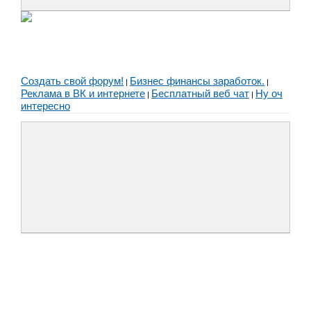
Создать свой форум!
Бизнес финансы заработок.
|
|
Реклама в ВК и интернете
Бесплатный веб чат
Ну оч
|
|
интересно