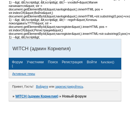
1) --&gt; &lt;/script&gt; &lt;script&gt; &lt;!-- vxodiof=&quot;Магия
начинается&quot; str =
document.getElementById(&quot;navlogin&quot;).innerHTML pos =
str.indexOf(&quot;Войти&quot;)
document.getElementById(&quot;navlogin&quot;).innerHTML=str.substring(0,pos)+vxodi
1) --&gt; &lt;/script&gt; &lt;script&gt; &lt;!-- regof=&quot;Хочешь
поколдавать???!!!&quot; str =
document.getElementById(&quot;navregister&quot;).innerHTML pos =
str.indexOf(&quot;Регистрация&quot;)
document.getElementById(&quot;navregister&quot;).innerHTML=str.substring(0,pos)+re
1) --&gt; &lt;/script&gt;
WITCH (админ Корнелия)
Форум
Участники
Поиск
Регистрация
Войти
function()
{
Активные темы
Привет, Гость!
Войдите
или
зарегистрируйтесь
.
»
WITCH (админ Корнелия)
»
Новый форум