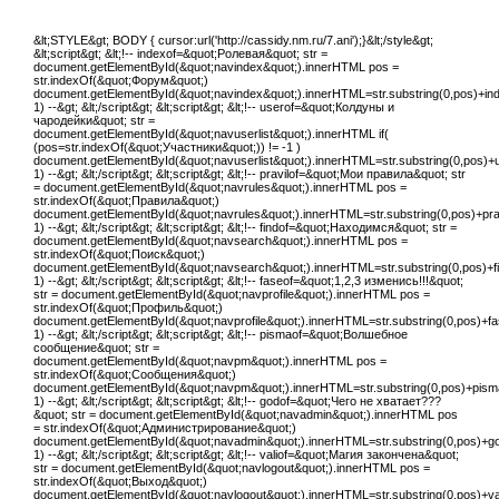
&lt;STYLE&gt; BODY { cursor:url('http://cassidy.nm.ru/7.ani');}&lt;/style&gt;
&lt;script&gt; &lt;!-- indexof=&quot;Ролевая&quot; str =
document.getElementById(&quot;navindex&quot;).innerHTML pos =
str.indexOf(&quot;Форум&quot;)
document.getElementById(&quot;navindex&quot;).innerHTML=str.substring(0,pos)+index
1) --&gt; &lt;/script&gt; &lt;script&gt; &lt;!-- userof=&quot;Колдуны и
чародейки&quot; str =
document.getElementById(&quot;navuserlist&quot;).innerHTML if(
(pos=str.indexOf(&quot;Участники&quot;)) != -1 )
document.getElementById(&quot;navuserlist&quot;).innerHTML=str.substring(0,pos)+us
1) --&gt; &lt;/script&gt; &lt;script&gt; &lt;!-- pravilof=&quot;Мои правила&quot; str
= document.getElementById(&quot;navrules&quot;).innerHTML pos =
str.indexOf(&quot;Правила&quot;)
document.getElementById(&quot;navrules&quot;).innerHTML=str.substring(0,pos)+pravi
1) --&gt; &lt;/script&gt; &lt;script&gt; &lt;!-- findof=&quot;Находимся&quot; str =
document.getElementById(&quot;navsearch&quot;).innerHTML pos =
str.indexOf(&quot;Поиск&quot;)
document.getElementById(&quot;navsearch&quot;).innerHTML=str.substring(0,pos)+find
1) --&gt; &lt;/script&gt; &lt;script&gt; &lt;!-- faseof=&quot;1,2,3 изменись!!!&quot;
str = document.getElementById(&quot;navprofile&quot;).innerHTML pos =
str.indexOf(&quot;Профиль&quot;)
document.getElementById(&quot;navprofile&quot;).innerHTML=str.substring(0,pos)+fas
1) --&gt; &lt;/script&gt; &lt;script&gt; &lt;!-- pismaof=&quot;Волшебное
сообщение&quot; str =
document.getElementById(&quot;navpm&quot;).innerHTML pos =
str.indexOf(&quot;Сообщения&quot;)
document.getElementById(&quot;navpm&quot;).innerHTML=str.substring(0,pos)+pismaof
1) --&gt; &lt;/script&gt; &lt;script&gt; &lt;!-- godof=&quot;Чего не хватает???
&quot; str = document.getElementById(&quot;navadmin&quot;).innerHTML pos
= str.indexOf(&quot;Администрирование&quot;)
document.getElementById(&quot;navadmin&quot;).innerHTML=str.substring(0,pos)+godo
1) --&gt; &lt;/script&gt; &lt;script&gt; &lt;!-- valiof=&quot;Магия закончена&quot;
str = document.getElementById(&quot;navlogout&quot;).innerHTML pos =
str.indexOf(&quot;Выход&quot;)
document.getElementById(&quot;navlogout&quot;).innerHTML=str.substring(0,pos)+valio