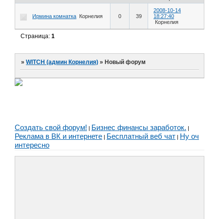
2008-10-14
Ирмина комнатка
Корнелия
0
39
18:27:40
Корнелия
Страница:
1
»
WITCH (админ Корнелия)
»
Новый форум
Создать свой форум!
Бизнес финансы заработок.
|
|
Реклама в ВК и интернете
Бесплатный веб чат
Ну оч
|
|
интересно