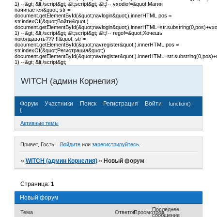
1) --&gt; &lt;/script&gt; &lt;script&gt; &lt;!-- vxodiof=&quot;Магия
начинается&quot; str =
document.getElementById(&quot;navlogin&quot;).innerHTML pos =
str.indexOf(&quot;Войти&quot;)
document.getElementById(&quot;navlogin&quot;).innerHTML=str.substring(0,pos)+vxodi
1) --&gt; &lt;/script&gt; &lt;script&gt; &lt;!-- regof=&quot;Хочешь
поколдавать???!!!&quot; str =
document.getElementById(&quot;navregister&quot;).innerHTML pos =
str.indexOf(&quot;Регистрация&quot;)
document.getElementById(&quot;navregister&quot;).innerHTML=str.substring(0,pos)+re
1) --&gt; &lt;/script&gt;
WITCH (админ Корнелия)
Форум
Участники
Поиск
Регистрация
Войти
function()
{
Активные темы
Привет, Гость!
Войдите
или
зарегистрируйтесь
.
»
WITCH (админ Корнелия)
»
Новый форум
Страница:
1
Новый форум
Последнее
Тема
Ответов
Просмотров
сообщение