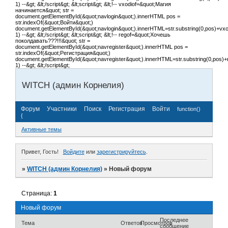
1) --&gt; &lt;/script&gt; &lt;script&gt; &lt;!-- vxodiof=&quot;Магия
начинается&quot; str =
document.getElementById(&quot;navlogin&quot;).innerHTML pos =
str.indexOf(&quot;Войти&quot;)
document.getElementById(&quot;navlogin&quot;).innerHTML=str.substring(0,pos)+vxodi
1) --&gt; &lt;/script&gt; &lt;script&gt; &lt;!-- regof=&quot;Хочешь
поколдавать???!!!&quot; str =
document.getElementById(&quot;navregister&quot;).innerHTML pos =
str.indexOf(&quot;Регистрация&quot;)
document.getElementById(&quot;navregister&quot;).innerHTML=str.substring(0,pos)+re
1) --&gt; &lt;/script&gt;
WITCH (админ Корнелия)
Форум
Участники
Поиск
Регистрация
Войти
function()
{
Активные темы
Привет, Гость!
Войдите
или
зарегистрируйтесь
.
»
WITCH (админ Корнелия)
»
Новый форум
Страница:
1
Новый форум
Последнее
Тема
Ответов
Просмотров
сообщение