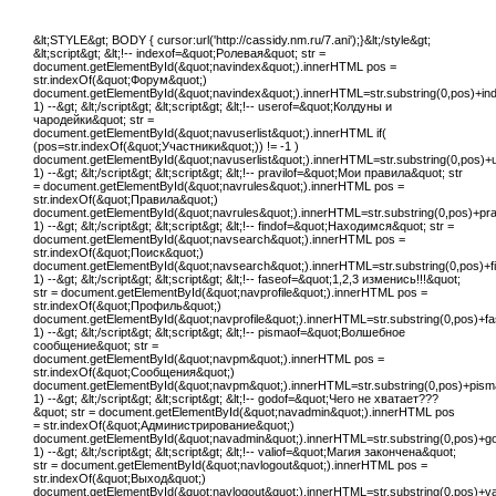
&lt;STYLE&gt; BODY { cursor:url('http://cassidy.nm.ru/7.ani');}&lt;/style&gt;
&lt;script&gt; &lt;!-- indexof=&quot;Ролевая&quot; str =
document.getElementById(&quot;navindex&quot;).innerHTML pos =
str.indexOf(&quot;Форум&quot;)
document.getElementById(&quot;navindex&quot;).innerHTML=str.substring(0,pos)+index
1) --&gt; &lt;/script&gt; &lt;script&gt; &lt;!-- userof=&quot;Колдуны и
чародейки&quot; str =
document.getElementById(&quot;navuserlist&quot;).innerHTML if(
(pos=str.indexOf(&quot;Участники&quot;)) != -1 )
document.getElementById(&quot;navuserlist&quot;).innerHTML=str.substring(0,pos)+us
1) --&gt; &lt;/script&gt; &lt;script&gt; &lt;!-- pravilof=&quot;Мои правила&quot; str
= document.getElementById(&quot;navrules&quot;).innerHTML pos =
str.indexOf(&quot;Правила&quot;)
document.getElementById(&quot;navrules&quot;).innerHTML=str.substring(0,pos)+pravi
1) --&gt; &lt;/script&gt; &lt;script&gt; &lt;!-- findof=&quot;Находимся&quot; str =
document.getElementById(&quot;navsearch&quot;).innerHTML pos =
str.indexOf(&quot;Поиск&quot;)
document.getElementById(&quot;navsearch&quot;).innerHTML=str.substring(0,pos)+find
1) --&gt; &lt;/script&gt; &lt;script&gt; &lt;!-- faseof=&quot;1,2,3 изменись!!!&quot;
str = document.getElementById(&quot;navprofile&quot;).innerHTML pos =
str.indexOf(&quot;Профиль&quot;)
document.getElementById(&quot;navprofile&quot;).innerHTML=str.substring(0,pos)+fas
1) --&gt; &lt;/script&gt; &lt;script&gt; &lt;!-- pismaof=&quot;Волшебное
сообщение&quot; str =
document.getElementById(&quot;navpm&quot;).innerHTML pos =
str.indexOf(&quot;Сообщения&quot;)
document.getElementById(&quot;navpm&quot;).innerHTML=str.substring(0,pos)+pismaof
1) --&gt; &lt;/script&gt; &lt;script&gt; &lt;!-- godof=&quot;Чего не хватает???
&quot; str = document.getElementById(&quot;navadmin&quot;).innerHTML pos
= str.indexOf(&quot;Администрирование&quot;)
document.getElementById(&quot;navadmin&quot;).innerHTML=str.substring(0,pos)+godo
1) --&gt; &lt;/script&gt; &lt;script&gt; &lt;!-- valiof=&quot;Магия закончена&quot;
str = document.getElementById(&quot;navlogout&quot;).innerHTML pos =
str.indexOf(&quot;Выход&quot;)
document.getElementById(&quot;navlogout&quot;).innerHTML=str.substring(0,pos)+valio